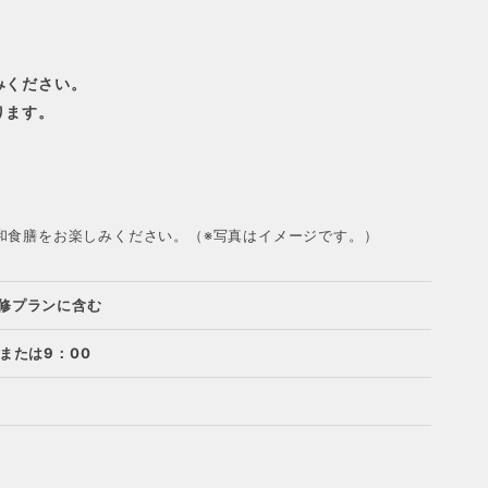
みください。
ります。
和食膳をお楽しみください。（※写真はイメージです。）
修プランに含む
0または9：00