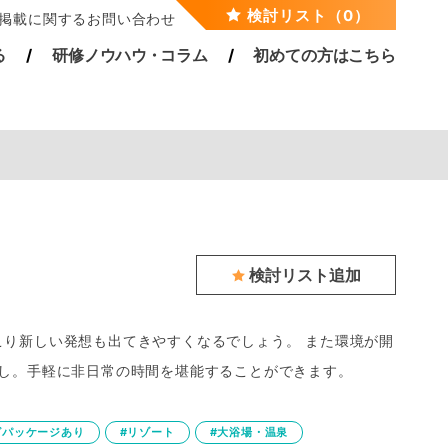
検討リスト（0）
掲載に関するお問い合わせ
る
研修ノウハ
ウ・
コラム
初めての方はこちら
検討リスト追加
こり新しい発想も出てきやすくなるでしょう。 また環境が開
少し。手軽に非日常の時間を堪能することができます。
グパッケージあり
#リゾート
#大浴場・温泉