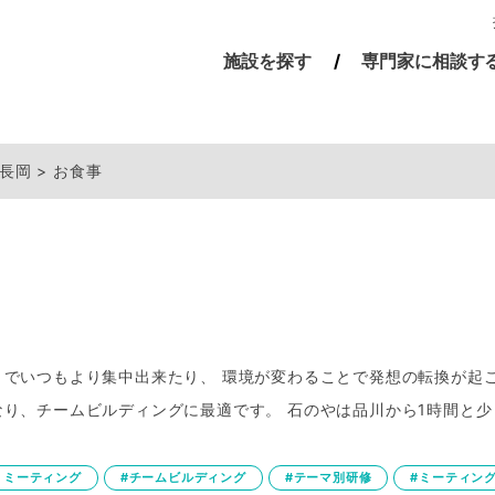
施設を探す
専門家に相談す
豆長岡
お食事
でいつもより集中出来たり、 環境が変わることで発想の転換が起
り、チームビルディングに最適です。 石のやは品川から1時間と
トミーティング
#チームビルディング
#テーマ別研修
#ミーティン