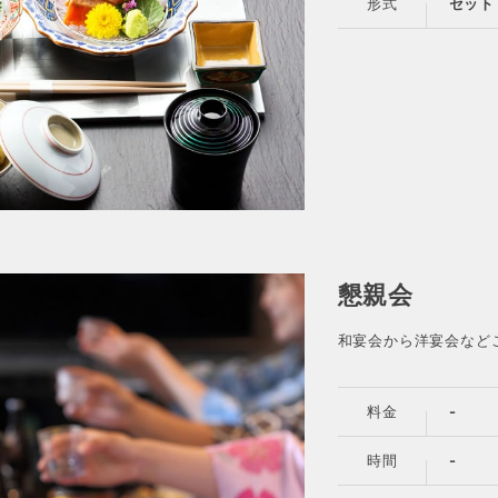
形式
セット
懇親会
和宴会から洋宴会など
料金
-
時間
-