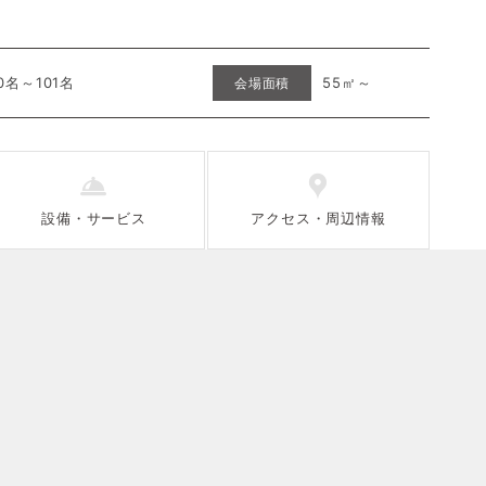
0名～101名
55㎡～
会場面積
設備
・
サービス
アクセス
・
周辺情報