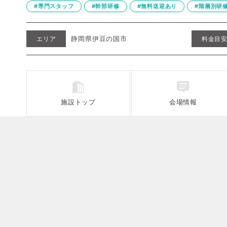
#専門スタッフ
#幹部研修
#無料送迎あり
#階層別研
静岡県伊豆の国市
エリア
料金目
施設
トップ
会場情報