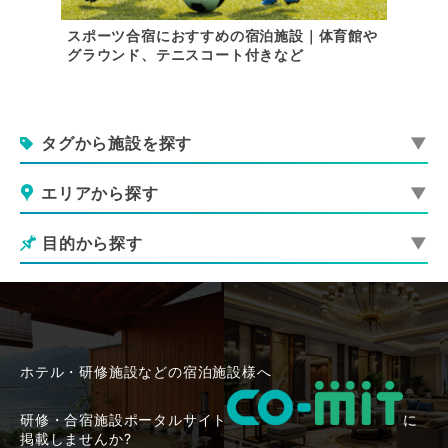
合宿に利
スポーツ合宿におすすめの宿泊施設｜体育館や
【関東
グラウンド、テニスコート付きなど
会に最
タグから施設を探す
エリアから探す
目的から探す
ホテル・研修施設などの宿泊施設様へ
研修・合宿施設ポータルサイト
に
掲載しませんか?