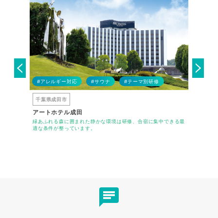
#アレル
ア
#アレルギー対応
#サウナ
#テーマ別研修
#バリア
千葉県成田市
千葉県習
アートホテル成田
トーセイ
、宿泊・会議
緑あふれる森に囲まれた静かな環境は研修、合宿に集中できる最
JR京葉線
適な条件が整っています。
能な宿泊・