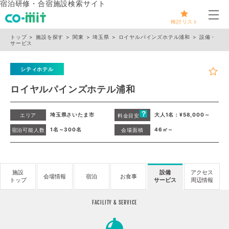
宿泊研修・合宿施設検索サイト
メ
検討リスト
トップ
施設を探す
関東
埼玉県
ロイヤルパインズホテル浦和
設備・
サービス
シティホテル
ロイヤルパインズホテル浦和
埼玉県さいたま市
大人1名：¥58,000～
エリア
料金目安
1名～300名
46㎡～
宿泊可能人数
会場面積
施設
設備
アクセス
会場情報
宿泊
お食事
トップ
サービス
周辺情報
FACILITY & SERVICE