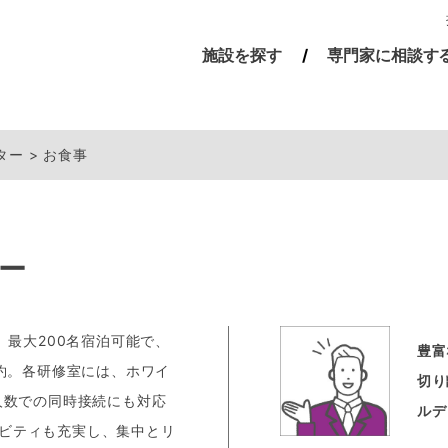
施設を探す
専門家に相談す
ター
お食事
ー
。最大200名宿泊可能で、
豊富
約。各研修室には、ホワイ
切り
人数での同時接続にも対応
ルデ
ィビティも充実し、集中とリ