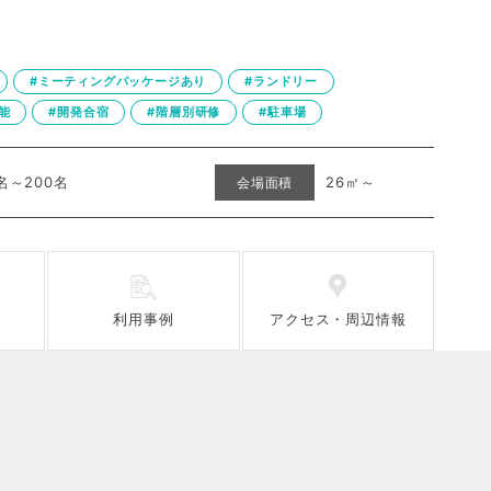
#ミーティングパッケージあり
#ランドリー
能
#開発合宿
#階層別研修
#駐車場
名～200名
26㎡～
会場面積
ス
利用事例
アクセス
・
周辺情報