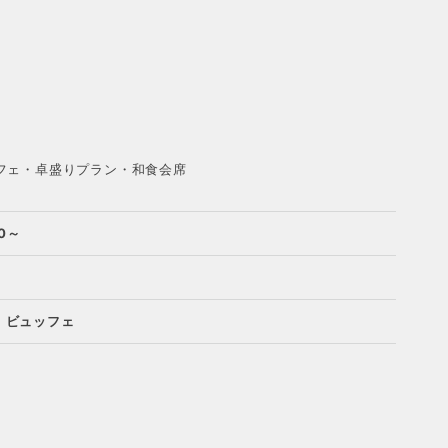
フェ・卓盛りプラン・和食会席
0～
, ビュッフェ