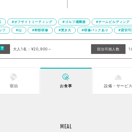
応
#オフサイトミーティング
#ゴルフ場隣接
#チームビルディング
ッフ
#山
#幹部研修
#焚き火
#研修パックあり
#貸切可
大人1名：¥20,900～
1
宿泊可能人数
宿泊
お食事
設備
・
サービ
MEAL