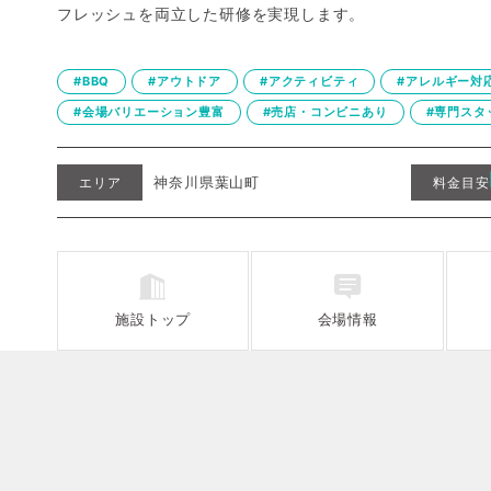
フレッシュを両立した研修を実現します。
#BBQ
#アウトドア
#アクティビティ
#アレルギー対
#会場バリエーション豊富
#売店・コンビニあり
#専門スタ
神奈川県葉山町
エリア
料金目安
施設
トップ
会場情報