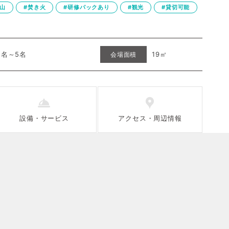
#山
#焚き火
#研修パックあり
#観光
#貸切可能
1名～5名
19㎡
会場面積
設備
・
サービス
アクセス
・
周辺情報