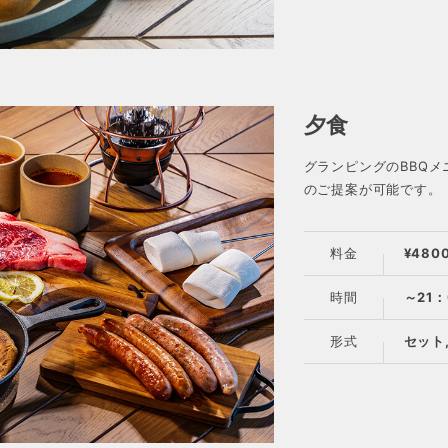
夕食
グランピングのBBQ
のご提案が可能です。
料金
¥480
時間
～21：
形式
セット