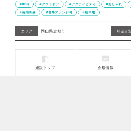
#BBQ
#アウトドア
#アクティビティ
#おしゃれ
#長期研修
#食事アレンジ可
#駐車場
岡山県倉敷市
エリア
料金目
施設
トップ
会場情報