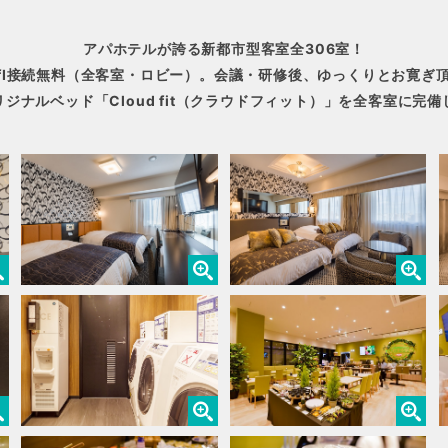
アパホテルが誇る新都市型客室全306室！
-fI接続無料（全客室・ロビー）。会議・研修後、ゆっくりとお寛ぎ
ジナルベッド「Cloud fit（クラウドフィット）」を全客室に完