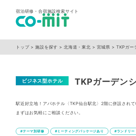
宿泊研修・合宿施設検索サイト
トップ
施設を探す
北海道・東北
宮城県
TKPガ
TKPガーデン
ビジネス型ホテル
駅近好立地！アパホテル〈TKP仙台駅北〉2階に併設され
まずはお気軽にご相談ください。
#テーマ別研修
#ミーティングパッケージあり
#ランドリー