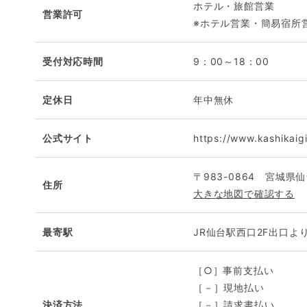
ホテル・旅館営業
営業許可
※ホテル営業・簡易宿所
受付対応時間
9：00～18：00
定休日
年中無休
公式サイト
https://www.kashikaigi
〒983-0864 宮城
住所
大きな地図で確認する
最寄駅
JR仙台駅西口2F出口よ
［○］事前支払い
［－］現地払い
決済方法
［－］請求書払い