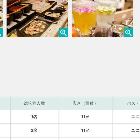
総収容人数
広さ（面積）
バス・
1名
11㎡
ユニ
2名
11㎡
ユニ