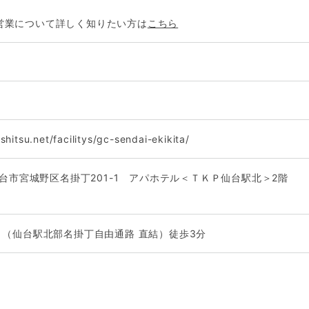
営業について詳しく知りたい方は
こちら
shitsu.net/facilitys/gc-sendai-ekikita/
県仙台市宮城野区名掛丁201-1 アパホテル＜ＴＫＰ仙台駅北＞2階
り（仙台駅北部名掛丁自由通路 直結）徒歩3分