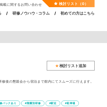
検討リスト（0）
掲載に関するお問い合わせ
る
研修ノウハ
ウ・
コラム
初めての方はこちら
検討リスト追加
・研修後の懇親会から宿泊まで館内にてスムーズに行えます。
研修パックあり
#階層別研修
#駅近
#駐車場