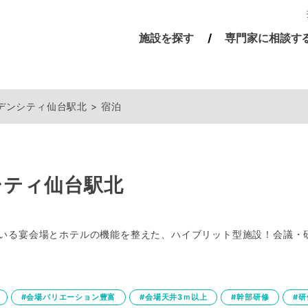
施設を探す
専門家に相談す
ーデンシティ仙台駅北
宿泊
シティ仙台駅北
ている宴会場とホテルの機能を整えた、ハイブリット型施設！会議
#会場バリエーション豊富
#会場天井3ｍ以上
#幹部研修
#