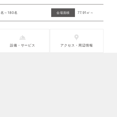
5名～180名
77.91㎡～
会場面積
設備
・
サービス
アクセス
・
周辺情報