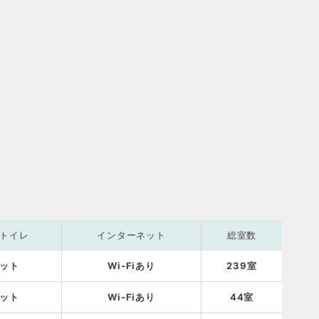
トイレ
インターネット
総室数
ット
Wi-Fiあり
239室
ット
Wi-Fiあり
44室