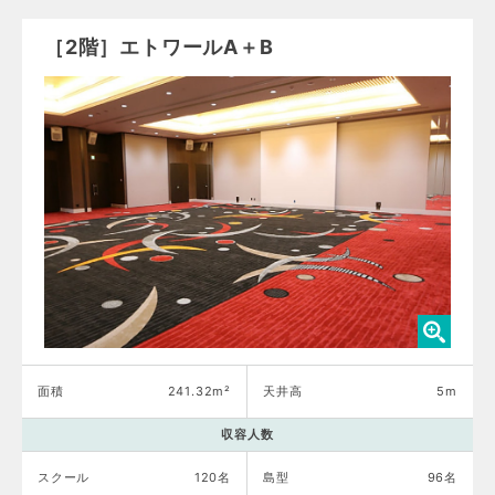
［2階］エトワールA＋B
面積
241.32m²
天井高
5m
収容人数
スクール
120名
島型
96名