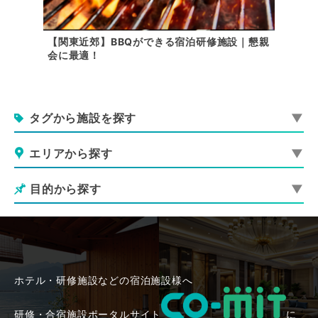
内で行け
【関東近郊】BBQができる宿泊研修施設｜懇親
【関東
会に最適！
用できる
タグから施設を探す
エリアから探す
目的から探す
ホテル・研修施設などの宿泊施設様へ
研修・合宿施設ポータルサイト
に