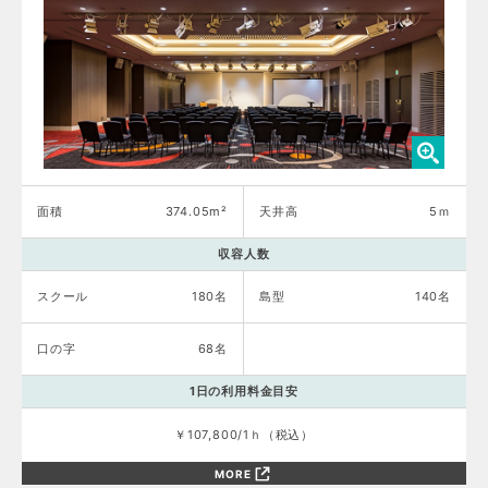
面積
374.05m²
天井高
5ｍ
収容人数
スクール
180名
島型
140名
口の字
68名
1日の利用料金目安
￥107,800/1ｈ（税込）
MORE