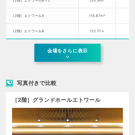
［2階］エトワールB＋C
255.8m²
5
［2階］エトワールA
116.87m²
5
［2階］エトワールB
122.77㎡
5
会場をさらに表示
写真付きで比較
［2階］グランドホールエトワール