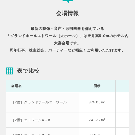
会場情報
最新の映像・音声・照明機器を備えている
「グランドホールエトワール（大ホール）」は天井高5.0mのホテル内
大宴会場です。
周年行事、株主総会、パーティーなど幅広くご利用いただけます。
表で比較
会場名
面積
天
［2階］グランドホールエトワール
374.05m²
5
［2階］エトワールA＋B
241.32m²
5