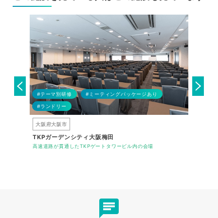
#テーマ別研修
#ミーティングパッケージあり
修
#ランドリー
#BBQ
大阪府大阪市
茨城県笠
TKPガーデンシティ大阪梅田
OUTW
集中できる最
高速道路が貫通したTKPゲートタワービル内の会場
今日の職場
議室。