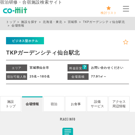
宿泊研修・合宿施設検索サイト
メ
検討リスト
トップ
施設を探す
北海道・東北
宮城県
TKPガーデンシティ仙台駅北
会場情報
ビジネス型ホテル
TKPガーデンシティ仙台駅北
宮城県仙台市
お問い合わせください
エリア
料金目安
25名～180名
77.91㎡～
宿泊可能人数
会場面積
施設
設備
アクセス
会場情報
宿泊
お食事
トップ
サービス
周辺情報
PLACE INFO