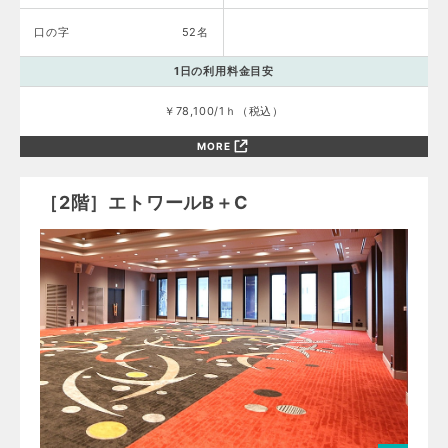
口の字
52名
1日の利用料金目安
￥78,100/1ｈ（税込）
MORE
［2階］エトワールB＋C