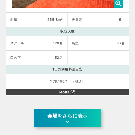
面積
255.8m²
天井高
5m
収容人数
スクール
120名
島型
96名
口の字
52名
1日の利用料金目安
￥78,100/1ｈ（税込）
MORE
会場をさらに表示