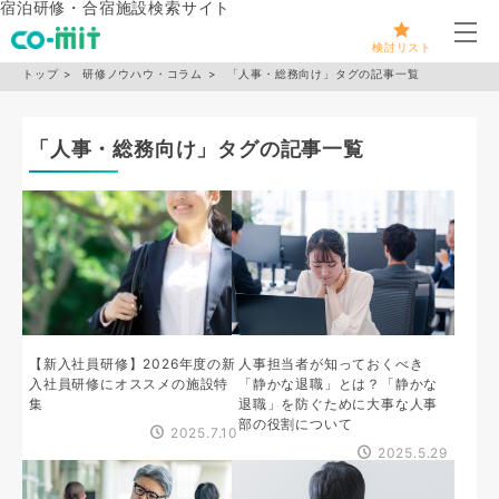
宿泊研修・合宿施設検索サイト
メ
検討リスト
トップ
研修ノウハウ・コラム
「人事・総務向け」タグの記事一覧
「人事・総務向け」タグの記事一覧
【新入社員研修】2026年度の新
人事担当者が知っておくべき
入社員研修にオススメの施設特
「静かな退職」とは？「静かな
集
退職」を防ぐために大事な人事
部の役割について
2025.7.10
2025.5.29