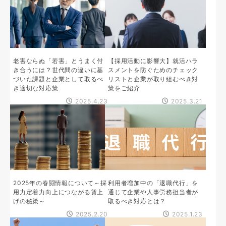
老害ならぬ「若害」とうまく付
【採用活動に影響大】就活ハラ
き合うには？世代間の違いに基
スメントを防ぐためのチェック
づいた課題と企業として取るべ
リストと企業が取り組むべき対
き適切な対応策
策をご紹介
2025.4.23
2025.3.21
2025年の春闘情報について～採
利用者増加中の「退職代行」を
用力定着力向上につながる賃上
通じて企業や人事労務担当者が
げの秘策～
取るべき対応とは？
2025.2.20
2025.1.23