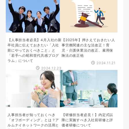
【人事担当者必見】4月入社の新
【2025年】押さえておきたい人
卒社員に伝えておきたい「入社
事労務関連の主な法改正！育
前にやっておくべきこと」と
児・介護休業法の改正、雇用保
「若手への昭和世代共感プログ
険法の改正他
ラム」について
2024.11.21
2024.12.23
人事担当者が知っておくべき
【研修担当者必見！】内定式以
「オフボーディング」とは？ア
降に実施すべき入社前研修と評
ルムナイネットワークの活用と
価者研修について