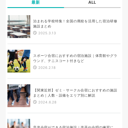
最新
ALL
泊まれる学校特集！全国の廃校を活用した宿泊研修
施設まとめ
2025.3.13
スポーツ合宿におすすめの宿泊施設｜体育館やグラ
ウンド、テニスコート付きなど
2026.2.18
【関東近郊】ゼミ・サークル合宿におすすめの施設
まとめ｜人数・設備をエリア別に解説
2024.6.28
音楽合宿ができる宿泊施設｜楽器や合唱の練習に