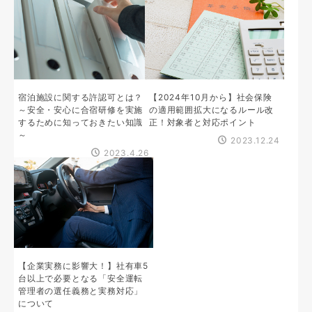
宿泊施設に関する許認可とは？
【2024年10月から】社会保険
～安全・安心に合宿研修を実施
の適用範囲拡大になるルール改
するために知っておきたい知識
正！対象者と対応ポイント
～
2023.12.24
2023.4.26
【企業実務に影響大！】社有車5
台以上で必要となる「安全運転
管理者の選任義務と実務対応」
について