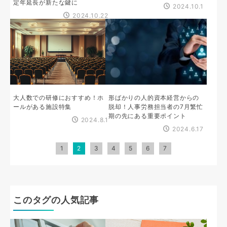
定年延長が新たな鍵に
2024.10.1
2024.10.22
大人数での研修におすすめ！ホ
形ばかりの人的資本経営からの
ールがある施設特集
脱却！人事労務担当者の7月繁忙
期の先にある重要ポイント
2024.8.1
2024.6.17
1
2
3
4
5
6
7
このタグの人気記事