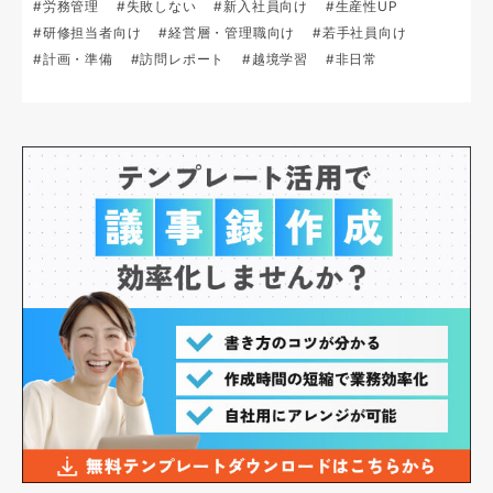
#労務管理
#失敗しない
#新入社員向け
#生産性UP
#研修担当者向け
#経営層・管理職向け
#若手社員向け
#計画・準備
#訪問レポート
#越境学習
#非日常