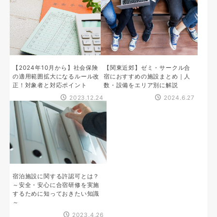
【2024年10月から】社会保険
【関東近郊】ゼミ・サークル合
の適用範囲拡大になるルール改
宿におすすめの施設まとめ｜人
正！対象者と対応ポイント
数・設備をエリア別に解説
2023.12.24
2024.6.27
宿泊施設に関する許認可とは？
～安全・安心に合宿研修を実施
するために知っておきたい知識
～
2023.4.26