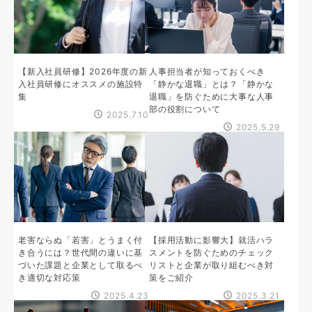
【新入社員研修】2026年度の新
人事担当者が知っておくべき
入社員研修にオススメの施設特
「静かな退職」とは？「静かな
集
退職」を防ぐために大事な人事
部の役割について
2025.7.10
2025.5.29
老害ならぬ「若害」とうまく付
【採用活動に影響大】就活ハラ
き合うには？世代間の違いに基
スメントを防ぐためのチェック
づいた課題と企業として取るべ
リストと企業が取り組むべき対
き適切な対応策
策をご紹介
2025.4.23
2025.3.21