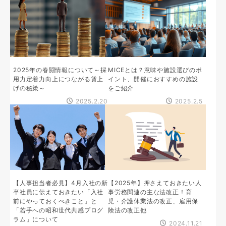
2025年の春闘情報について～採
MICEとは？意味や施設選びのポ
用力定着力向上につながる賃上
イント、開催におすすめの施設
げの秘策～
をご紹介
2025.2.20
2025.2.5
【人事担当者必見】4月入社の新
【2025年】押さえておきたい人
卒社員に伝えておきたい「入社
事労務関連の主な法改正！育
前にやっておくべきこと」と
児・介護休業法の改正、雇用保
「若手への昭和世代共感プログ
険法の改正他
ラム」について
2024.11.21