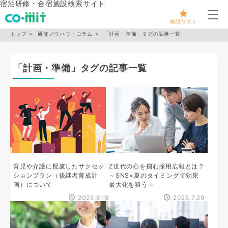
宿泊研修・合宿施設検索サイト
メ
検討リスト
トップ
研修ノウハウ・コラム
「計画・準備」タグの記事一覧
「計画・準備」タグの記事一覧
育児や介護に配慮したサクセッ
Z世代の心を掴む採用広報とは？
ションプラン（後継者育成計
～SNS×夏のタイミングで効果
画）について
最大化を狙う～
2025.8.19
2025.7.29