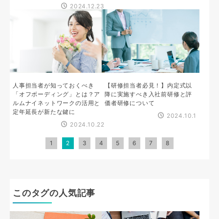
2024.12.23
人事担当者が知っておくべき
【研修担当者必見！】内定式以
「オフボーディング」とは？ア
降に実施すべき入社前研修と評
ルムナイネットワークの活用と
価者研修について
定年延長が新たな鍵に
2024.10.1
2024.10.22
1
2
3
4
5
6
7
8
このタグの人気記事