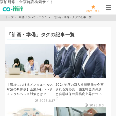
宿泊研修・合宿施設検索サイト
メ
検討リスト
トップ
研修ノウハウ・コラム
「計画・準備」タグの記事一覧
「計画・準備」タグの記事一覧
【職場におけるメンタルヘルス
2024年度の新入社員研修を企画
対策の具体例】企業が行うべき
される方必見！施設料金の高騰
メンタルヘルス対策とは？
と会場確保の難易度上昇につい
て
2023.8.17
2023.8.3