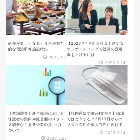
研修が楽しくなる！食事が魅力
【2023年4月新入社員】適切な
的な宿泊研修施設特集
オンボーディングで社員の定着
率を上げるには
2023.4.3
2023.3.24
【意識調査】新卒採用における
【社内通知文書/例文付き】職場
保護者の動向や経営側のスタン
ではどうする？3月13日からの
ス調査から見る企業の賃上げに
マスク着用の個人判断に向けて
ついて
2023.2.24
2023.2.28