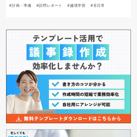
#計画・準備
#訪問レポート
#越境学習
#非日常