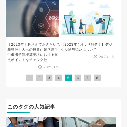
【2023年】押さえておきたい労
【2023年4月より解禁！】デジ
務管理！人への投資が鍵？厚生
タル給与払いについて
労働省予算概算要求における重
2023.1.5
点ポイントをチェック他
2023.1.26
1
2
3
4
5
6
7
8
このタグの人気記事