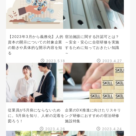
【2023年3月から義務化】人的
宿泊施設に関する許認可とは？
資本の開示についての対象企業
～安全・安心に合宿研修を実施
の動きや具体的な開示内容を知
するために知っておきたい知識
る
～
2023.5.18
2023.4.27
従業員が5月病にならないため
企業のDX推進に向けたリスキリ
に。5月病を知り、人材の定着を
ング研修におすすめの宿泊研修
図ろう！
施設特集
2023.4.26
2023.4.24