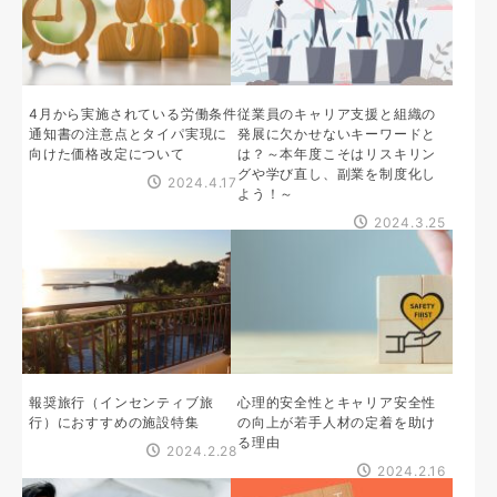
4月から実施されている労働条件
従業員のキャリア支援と組織の
通知書の注意点とタイパ実現に
発展に欠かせないキーワードと
向けた価格改定について
は？～本年度こそはリスキリン
グや学び直し、副業を制度化し
2024.4.17
よう！～
2024.3.25
報奨旅行（インセンティブ旅
心理的安全性とキャリア安全性
行）におすすめの施設特集
の向上が若手人材の定着を助け
る理由
2024.2.28
2024.2.16