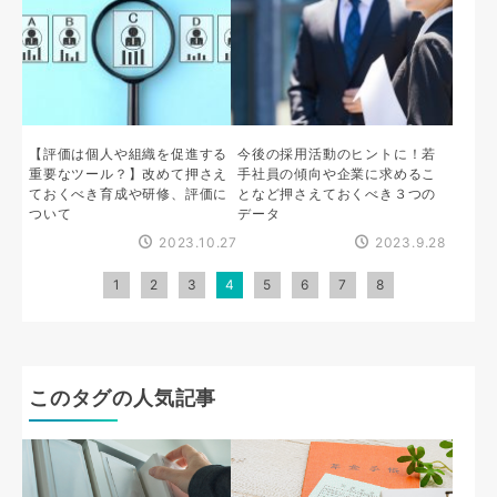
【評価は個人や組織を促進する
今後の採用活動のヒントに！若
重要なツール？】改めて押さえ
手社員の傾向や企業に求めるこ
ておくべき育成や研修、評価に
となど押さえておくべき３つの
ついて
データ
2023.10.27
2023.9.28
1
2
3
4
5
6
7
8
このタグの人気記事