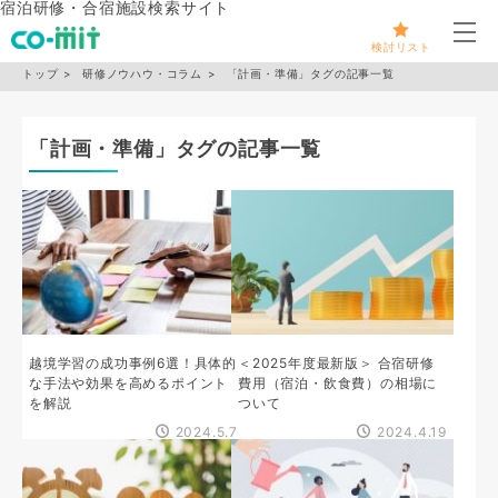
宿泊研修・合宿施設検索サイト
メ
検討リスト
トップ
研修ノウハウ・コラム
「計画・準備」タグの記事一覧
「計画・準備」タグの記事一覧
越境学習の成功事例6選！具体的
＜2025年度最新版＞ 合宿研修
な手法や効果を高めるポイント
費用（宿泊・飲食費）の相場に
を解説
ついて
2024.5.7
2024.4.19