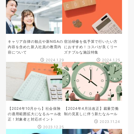
キャリア自律の観点や新NISAの
宿泊研修を低予算で行いたい方
内容を含めた新入社員の教育内
におすすめ！コスパが良くリー
容について
ズナブルな施設特集
2024.1.29
2024.1.25
【2024年10月から】社会保険
【2024年4月法改正】裁量労働
の適用範囲拡大になるルール改
制の見直しに伴う新たなルール
正！対象者と対応ポイント
2023.11.24
2023.12.25