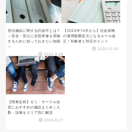
宿泊施設に関する許認可とは？
【2024年10月から】社会保険
～安全・安心に合宿研修を実施
の適用範囲拡大になるルール改
するために知っておきたい知識
正！対象者と対応ポイント
～
2023.12.24
2023.4.26
【関東近郊】ゼミ・サークル合
宿におすすめの施設まとめ｜人
数・設備をエリア別に解説
2024.6.27