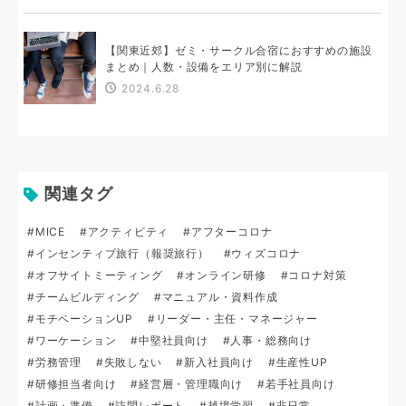
【関東近郊】ゼミ・サークル合宿におすすめの施設
まとめ｜人数・設備をエリア別に解説
2024.6.28
関連タグ
#MICE
#アクティビティ
#アフターコロナ
#インセンティブ旅行（報奨旅行）
#ウィズコロナ
#オフサイトミーティング
#オンライン研修
#コロナ対策
#チームビルディング
#マニュアル・資料作成
#モチベーションUP
#リーダー・主任・マネージャー
#ワーケーション
#中堅社員向け
#人事・総務向け
#労務管理
#失敗しない
#新入社員向け
#生産性UP
#研修担当者向け
#経営層・管理職向け
#若手社員向け
#計画・準備
#訪問レポート
#越境学習
#非日常