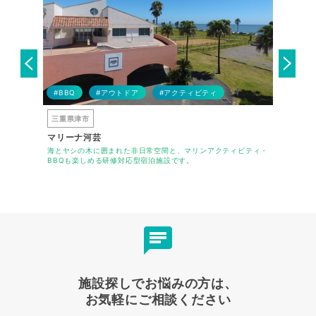
#BBQ
#アウトドア
#アクティビティ
#サウナ
三重県津市
福岡県福
マリーナ河芸
福岡アイ
食・会議室・
海とヤシの木に囲まれた非日常空間と、マリンアクティビティ・
アクセス抜
BBQも楽しめる研修対応型宿泊施設です。
フレキシブ
施設探しでお悩みの方は、
お気軽にご相談ください