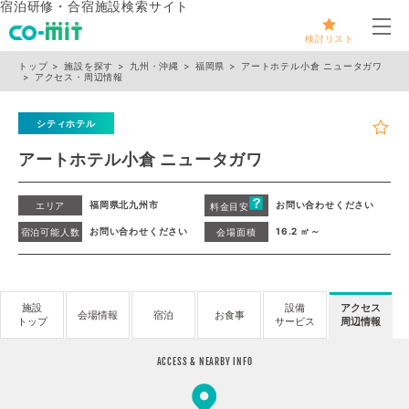
宿泊研修・合宿施設検索サイト
メ
検討リスト
トップ
施設を探す
九州・沖縄
福岡県
アートホテル小倉 ニュータガワ
アクセス・周辺情報
シティホテル
アートホテル小倉 ニュータガワ
福岡県北九州市
お問い合わせください
エリア
料金目安
お問い合わせください
16.2 ㎡～
宿泊可能人数
会場面積
施設
設備
アクセス
会場情報
宿泊
お食事
トップ
サービス
周辺情報
ACCESS & NEARBY INFO