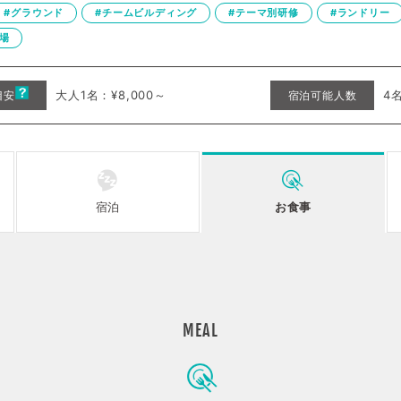
#グラウンド
#チームビルディング
#テーマ別研修
#ランドリー
場
大人1名：¥8,000～
4
目安
宿泊可能人数
宿泊
お食事
MEAL