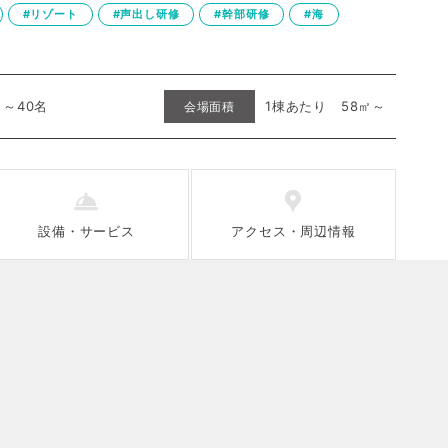
#リゾート
#声出し研修
#幹部研修
#海
名～40名
1棟あたり 58㎡～
会場面積
設備
・
サービス
アクセス
・
周辺情報