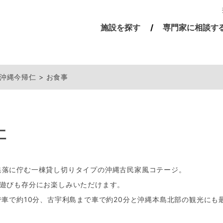
施設を探す
専門家に相談す
 沖縄今帰仁
お食事
仁
集落に佇む一棟貸し切りタイプの沖縄古民家風コテージ。
海遊びも存分にお楽しみいただけます。
で車で約10分、古宇利島まで車で約20分と沖縄本島北部の観光にも