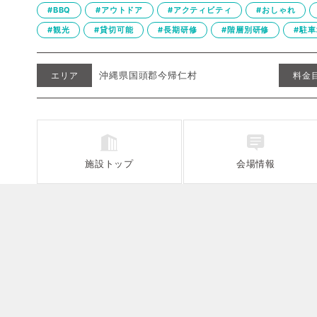
#BBQ
#アウトドア
#アクティビティ
#おしゃれ
#観光
#貸切可能
#長期研修
#階層別研修
#駐車
沖縄県国頭郡今帰仁村
エリア
料金
施設
トップ
会場情報