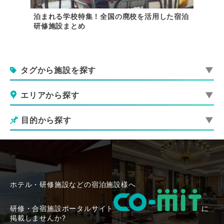
設｜懇親
泊まれる学校特集！全国の廃校を活用した宿泊
【関東
研修施設まとめ
用できる
タグから施設を探す
エリアから探す
目的から探す
ホテル・研修施設などの宿泊施設様へ
研修・合宿施設ポータルサイト
に
掲載しませんか?