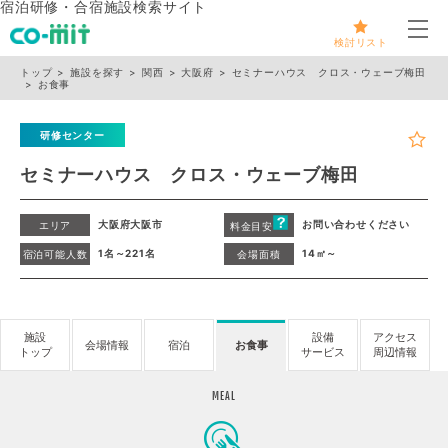
宿泊研修・合宿施設検索サイト
メ
検討リスト
トップ
施設を探す
関西
大阪府
セミナーハウス クロス・ウェーブ梅田
お食事
研修センター
セミナーハウス クロス・ウェーブ梅田
大阪府大阪市
お問い合わせください
エリア
料金目安
1名～221名
14㎡～
宿泊可能人数
会場面積
施設
設備
アクセス
会場情報
宿泊
お食事
トップ
サービス
周辺情報
MEAL