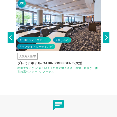
#360°パノラマビュー
#おしゃれ
#テーマ
#オフサイトミーティング
#会場バ
大阪府大阪市
大阪府大
プレミアホテル-CABIN PRESIDENT-大阪
ホテル新
です。地下鉄
梅田エリアから1駅！駅直上の好立地！会議・宿泊・食事が一体
新大阪駅か
でアクセス可
型の高パフォーマンスホテル
が可能です