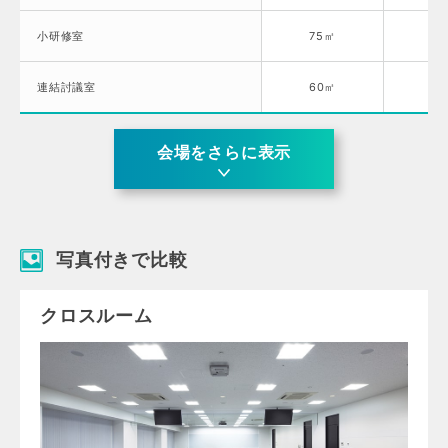
小研修室
75㎡
3.
連結討議室
60㎡
2.
会場をさらに表示
写真付きで比較
クロスルーム