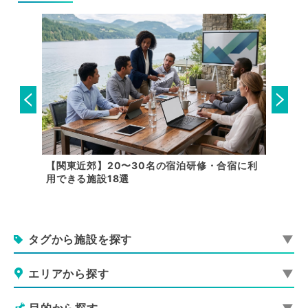
泊研修施
【関東近郊】20〜30名の宿泊研修・合宿に利
【おす
用できる施設18選
る研修施
タグから施設を探す
エリアから探す