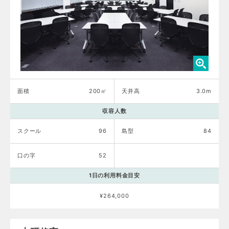
面積
200㎡
天井高
3.0m
収容人数
スクール
96
島型
84
口の字
52
1日の利用料金目安
¥264,000