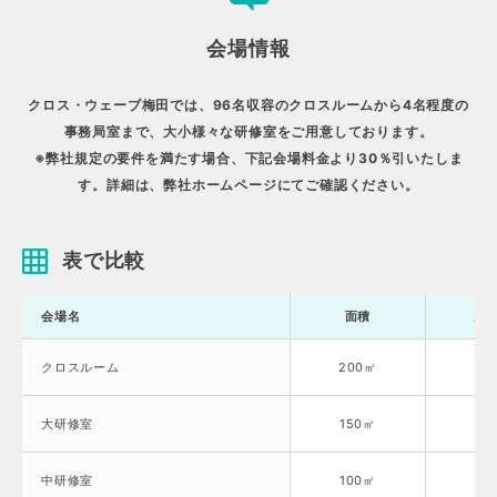
会場情報
クロス・ウェーブ梅田では、96名収容のクロスルームから4名程度の
事務局室まで、大小様々な研修室をご用意しております。
※弊社規定の要件を満たす場合、下記会場料金より30％引いたしま
す。詳細は、弊社ホームページにてご確認ください。
表で比較
会場名
面積
天
クロスルーム
200㎡
3.
大研修室
150㎡
3.
中研修室
100㎡
3.