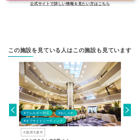
公式サイトで詳しい情報を見たい方はこちら
この施設を見ている人はこの施設も見ています
#アレルギー対応
#おしゃれ
#テーマ
#オフサイトミーティング
#専門ス
大阪府大阪市
大阪府大