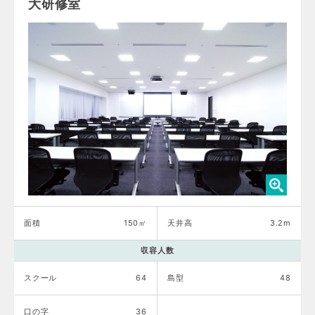
大研修室
面積
150㎡
天井高
3.2m
収容人数
スクール
64
島型
48
口の字
36