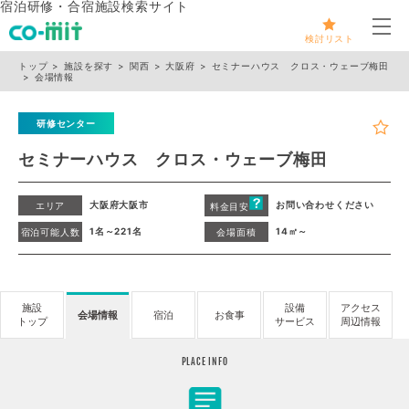
宿泊研修・合宿施設検索サイト
メ
検討リスト
トップ
施設を探す
関西
大阪府
セミナーハウス クロス・ウェーブ梅田
会場情報
研修センター
セミナーハウス クロス・ウェーブ梅田
大阪府大阪市
お問い合わせください
エリア
料金目安
1名～221名
14㎡～
宿泊可能人数
会場面積
施設
設備
アクセス
会場情報
宿泊
お食事
トップ
サービス
周辺情報
PLACE INFO