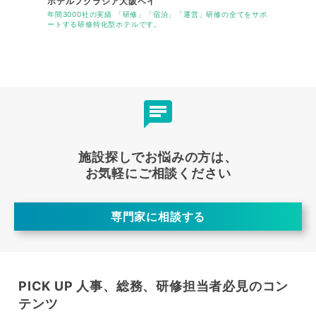
ホテルフクラシア大阪ベイ
ハートン
です。地下鉄
年間3000社の実績 「研修」「宿泊」「運営」研修の全てをサポ
御堂筋線心
でアクセス可
ートする研修特化型ホテルです。
ン！
施設探しでお悩みの方は、
お気軽にご相談ください
専門家に相談する
PICK UP 人事、総務、研修担当者必見のコン
テンツ